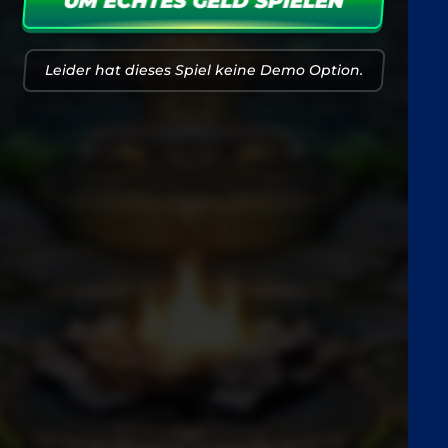
UM ECHTES GELD SPIELEN
Leider hat dieses Spiel keine Demo Option.