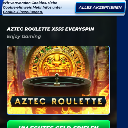
Wir verwenden Cookies, siehe
ALLES AKZEPTIEREN
Cookie-Hinweis
Mehr Infos unter
Cookie-Einstellungen.
AZTEC ROULETTE X555 EVERYSPIN
Enjoy Gaming