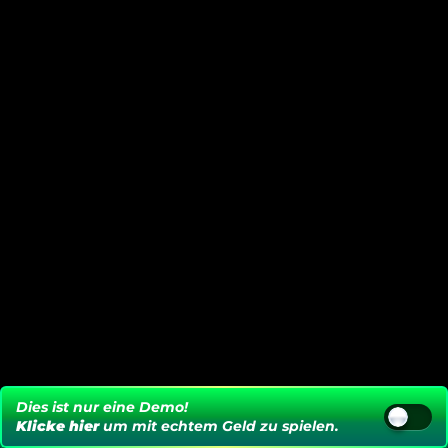
Dies ist nur eine Demo!
Klicke hier
um mit echtem Geld zu spielen.