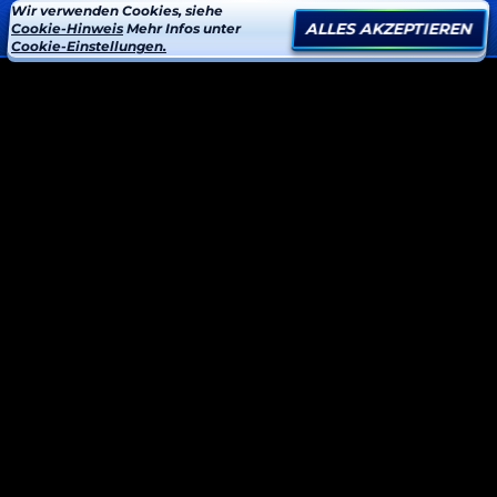
Wir verwenden Cookies, siehe
ALLES AKZEPTIEREN
Cookie-Hinweis
Mehr Infos unter
Cookie-Einstellungen.