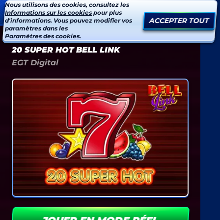
Nous utilisons des cookies, consultez les
Informations sur les cookies
pour plus
ACCEPTER TOUT
d'informations. Vous pouvez modifier vos
paramètres dans les
Paramètres des cookies.
20 SUPER HOT BELL LINK
EGT Digital