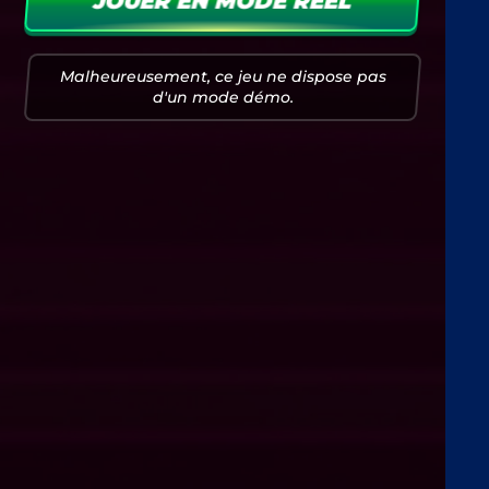
JOUER EN MODE RÉEL
Malheureusement, ce jeu ne dispose pas
d'un mode démo.