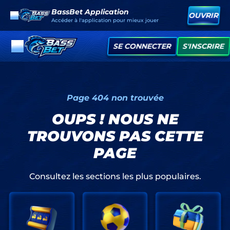
BassBet Application
OUVRIR
Accéder à l'application pour mieux jouer
SE CONNECTER
S'INSCRIRE
Page 404 non trouvée
OUPS ! NOUS NE
TROUVONS PAS CETTE
PAGE
Consultez les sections les plus populaires.