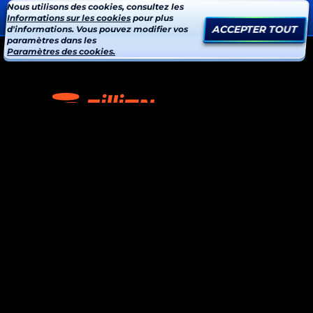
Nous utilisons des cookies, consultez les
Informations sur les cookies
pour plus
ACCEPTER TOUT
d'informations. Vous pouvez modifier vos
paramètres dans les
Paramètres des cookies.