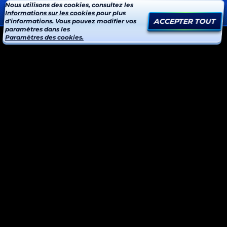
Nous utilisons des cookies, consultez les
Informations sur les cookies
pour plus
ACCEPTER TOUT
d'informations. Vous pouvez modifier vos
paramètres dans les
Paramètres des cookies.