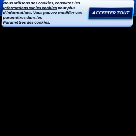
Nous utilisons des cookies, consultez les
Informations sur les cookies
pour plus
ACCEPTER TOUT
d'informations. Vous pouvez modifier vos
paramètres dans les
Paramètres des cookies.