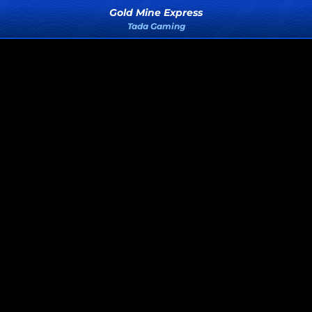
Gold Mine Express
Tada Gaming