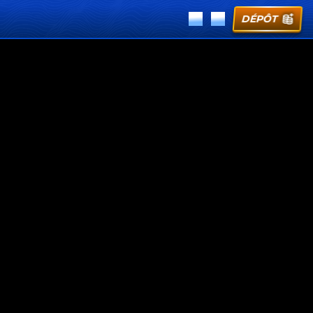
DÉPÔT