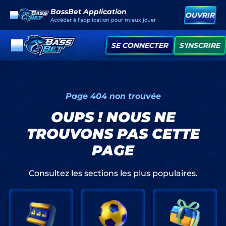
BassBet Application
OUVRIR
Accéder à l'application pour mieux jouer
SE CONNECTER
S'INSCRIRE
Page 404 non trouvée
OUPS ! NOUS NE
TROUVONS PAS CETTE
PAGE
Consultez les sections les plus populaires.