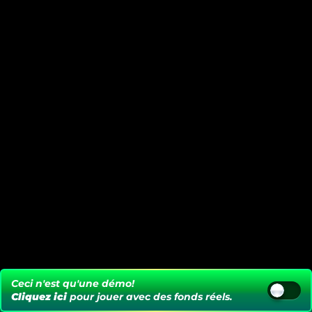
Ceci n'est qu'une démo!
Cliquez ici
pour jouer avec des fonds réels.