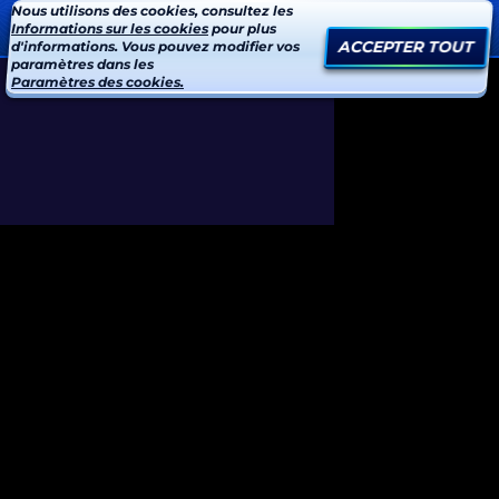
Nous utilisons des cookies, consultez les
Informations sur les cookies
pour plus
ACCEPTER TOUT
d'informations. Vous pouvez modifier vos
paramètres dans les
Paramètres des cookies.