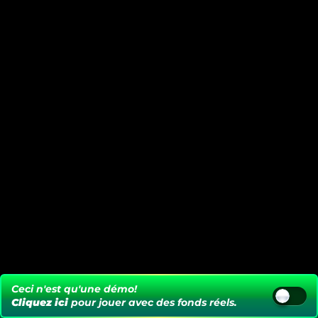
Ceci n'est qu'une démo!
Cliquez ici
pour jouer avec des fonds réels.