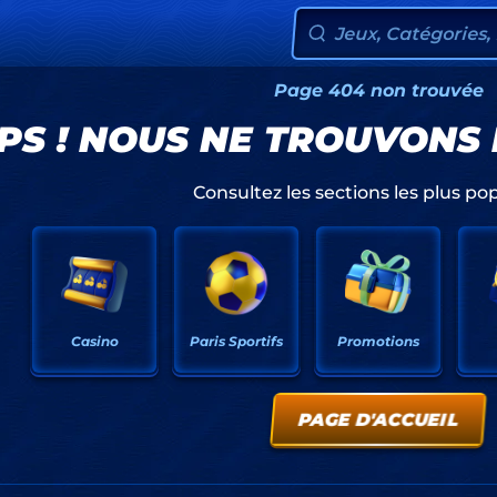
Jeux, Catégories,
Page 404 non trouvée
PS ! NOUS NE TROUVONS 
Consultez les sections les plus pop
Casino
Paris Sportifs
Promotions
PAGE D'ACCUEIL