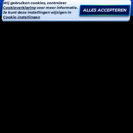
Wij gebruiken cookies, controleer
Cookieverklaring
voor meer informatie.
ALLES ACCEPTEREN
Je kunt deze instellingen wijzigen in
Cookie-instellingen