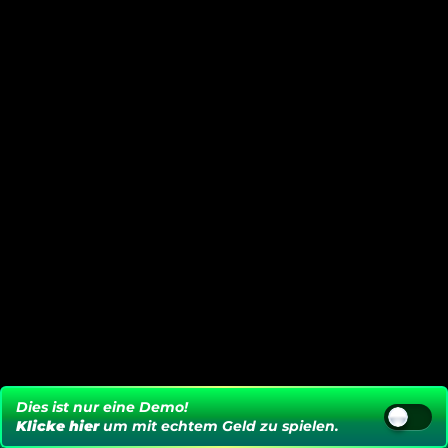
Dies ist nur eine Demo!
Klicke hier
um mit echtem Geld zu spielen.