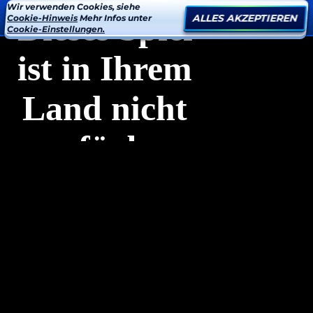
Wir verwenden Cookies, siehe
ALLES AKZEPTIEREN
Cookie-Hinweis
Mehr Infos unter
Cookie-Einstellungen.