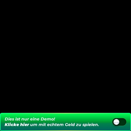
Dies ist nur eine Demo!
Klicke hier
um mit echtem Geld zu spielen.