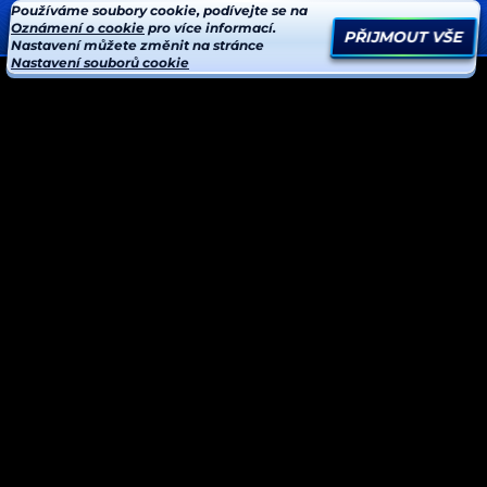
Používáme soubory cookie, podívejte se na
Oznámení o cookie
pro více informací.
PŘIJMOUT VŠE
Nastavení můžete změnit na stránce
Nastavení souborů cookie