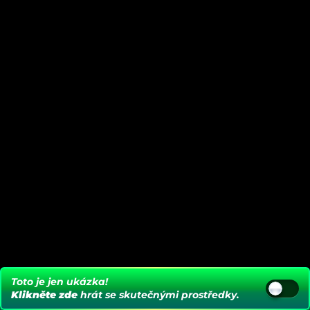
Toto je jen ukázka!
Klikněte zde
hrát se skutečnými prostředky.