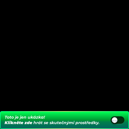
Toto je jen ukázka!
Klikněte zde
hrát se skutečnými prostředky.