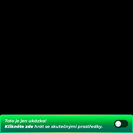
Toto je jen ukázka!
Klikněte zde
hrát se skutečnými prostředky.