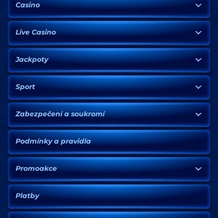
Casino
Live Casino
Jackpoty
Sport
Zabezpečení a soukromí
Podmínky a pravidla
Promoakce
Platby