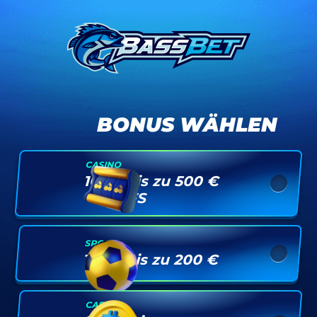
BONUS WÄHLEN
CASINO
100% bis zu 500 €
+ 200 FS
SPORT
100% bis zu 200 €
CASINO