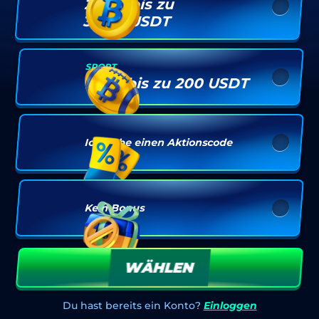
200% bis zu
3.000 USDT
SPORT
100% bis zu 200 USDT
Ich habe einen Aktionscode
Kein Bonus
WÄHLEN
Du hast bereits ein Konto?
Einloggen