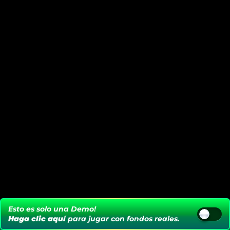
Esto es solo una Demo!
Haga clic aquí
para jugar con fondos reales.