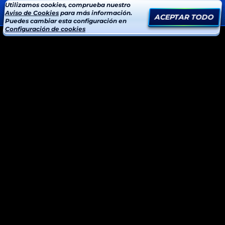
Utilizamos cookies, comprueba nuestro
Aviso de Cookies
para más información.
ACEPTAR TODO
Puedes cambiar esta configuración en
Configuración de cookies