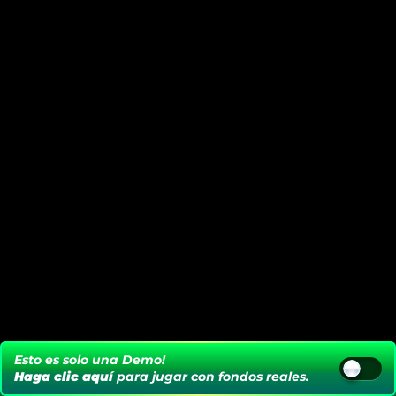
Esto es solo una Demo!
Haga clic aquí
para jugar con fondos reales.