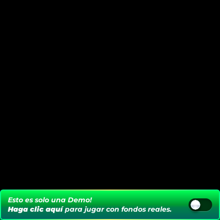
Esto es solo una Demo!
Haga clic aquí
para jugar con fondos reales.