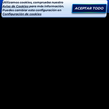
Utilizamos cookies, comprueba nuestro
Aviso de Cookies
para más información.
ACEPTAR TODO
Puedes cambiar esta configuración en
Configuración de cookies