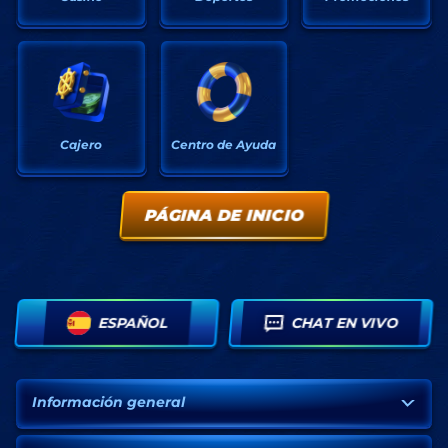
Centro de Ayuda
Cajero
PÁGINA DE INICIO
ESPAÑOL
CHAT EN VIVO
Información general