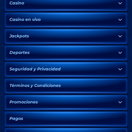
Casino
Casino en vivo
Jackpots
Deportes
Seguridad y Privacidad
Términos y Condiciones
Promociones
Pagos