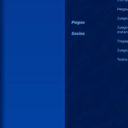
Mega
Juegos
Pagos
Juego
insta
Socios
Tragap
Juego
Todos 