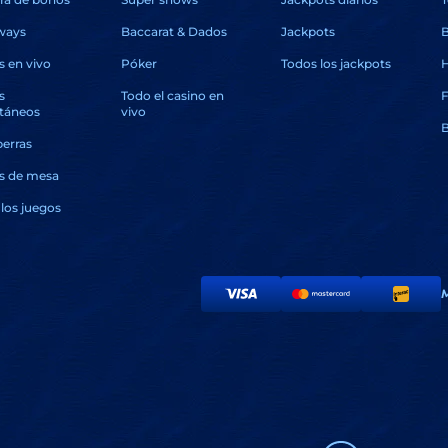
ways
Baccarat & Dados
Jackpots
B
 en vivo
Póker
Todos los jackpots
s
Todo el casino en
F
ntáneos
vivo
B
erras
s de mesa
los juegos