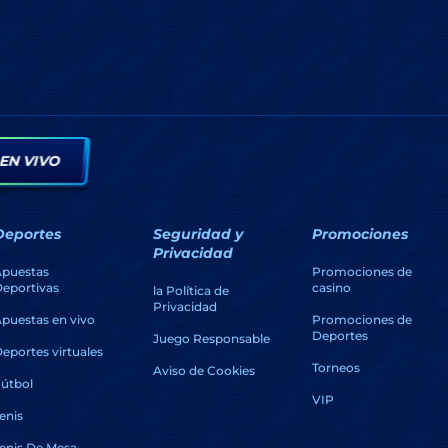
EN VIVO
Deportes
Seguridad y
Promociones
Privacidad
puestas
Promociones de
eportivas
casino
la Política de
Privacidad
puestas en vivo
Promociones de
Deportes
Juego Responsable
eportes virtuales
Torneos
Aviso de Cookies
útbol
VIP
enis
enis De Mesa