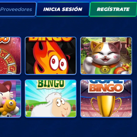
 Proveedores
INICIA SESIÓN
REGÍSTRATE
ngo
Super Hot Bingo
Super Pachinko Plus
Farm Bingo
Goal Bingo