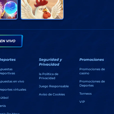
EN VIVO
Deportes
Seguridad y
Promociones
Privacidad
puestas
Promociones de
eportivas
casino
la Política de
Privacidad
puestas en vivo
Promociones de
Deportes
Juego Responsable
eportes virtuales
Torneos
Aviso de Cookies
útbol
VIP
enis
enis De Mesa