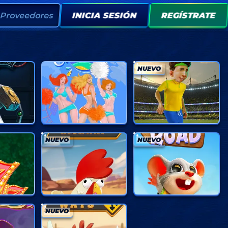
 Proveedores
INICIA SESIÓN
REGÍSTRATE
NUEVO
CricketX
Football X
NUEVO
NUEVO
xe
Chicken Highway
Cheesy Road
NUEVO
Chicken Ways