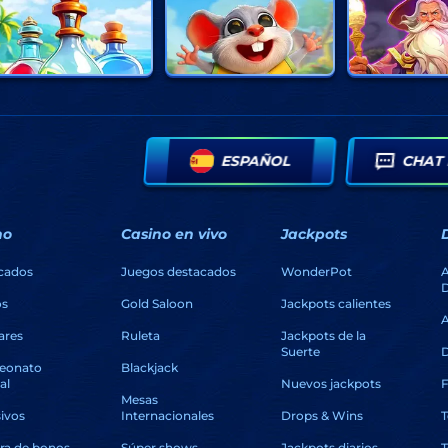
ESPAÑOL
CHAT 
no
Casino en vivo
Jackpots
cados
Juegos destacados
WonderPot
A
D
os
Gold Saloon
Jackpots calientes
A
ares
Ruleta
Jackpots de la
Suerte
D
eonato
Blackjack
al
Nuevos jackpots
F
Mesas
ivos
Internacionales
Drops & Wins
T
a de bonos
Súper shows
Jackpots diarios
T