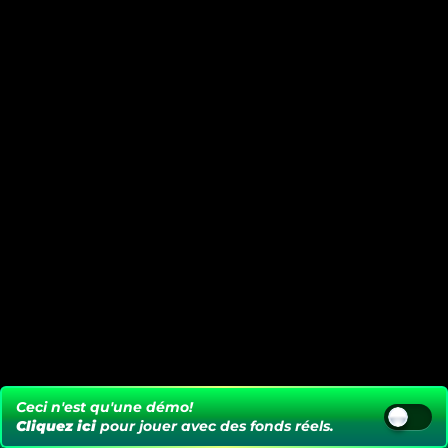
Ceci n'est qu'une démo!
Cliquez ici
pour jouer avec des fonds réels.