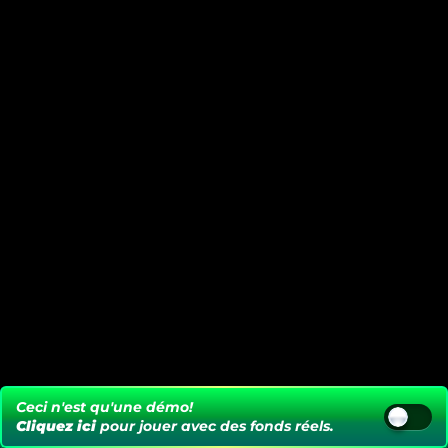
Ceci n'est qu'une démo!
Cliquez ici
pour jouer avec des fonds réels.