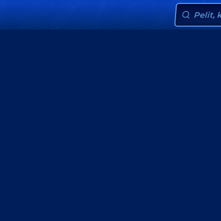
Pelit, 