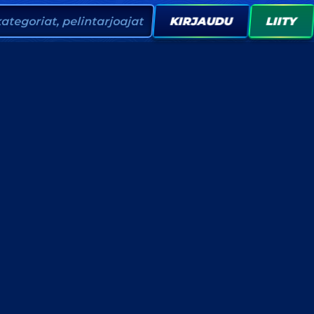
kategoriat, pelintarjoajat
KIRJAUDU
LIITY