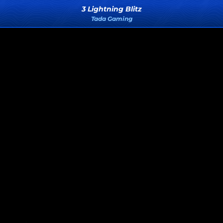
3 Lightning Blitz
Tada Gaming