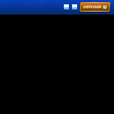
DÉPOSER