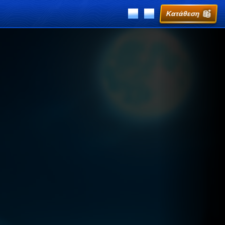
Κατάθεση