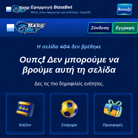
Εφαρμογή BassBet
Άνοιξε
Μπες στην εφαρμογή για καλύτερο παιχνίδι
Σύνδεση
Εγγραφή
Η σελίδα 404 δεν βρέθηκε
Ουπς! Δεν μπορούμε να
βρούμε αυτή τη σελίδα
Δες τις πιο δημοφιλείς ενότητες.
Καζίνο
Στοίχημα
Προσφορές