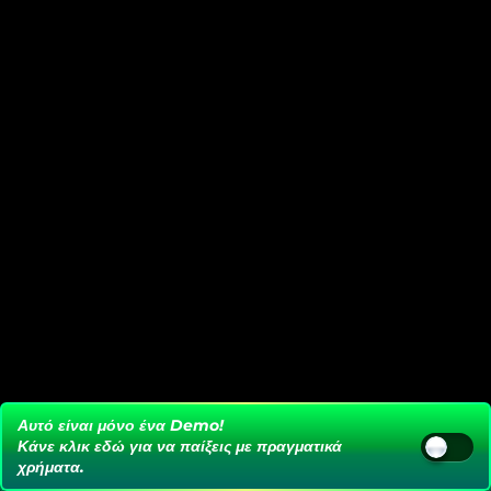
Αυτό είναι μόνο ένα Demo!
Κάνε κλικ εδώ
για να παίξεις με πραγματικά
χρήματα.