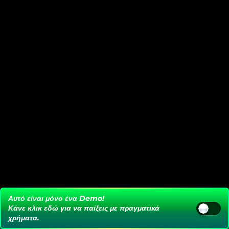
Αυτό είναι μόνο ένα Demo!
Κάνε κλικ εδώ
για να παίξεις με πραγματικά
χρήματα.