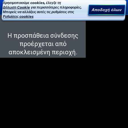
Χρησιμοποιούμε cookies, έλεγξε τη
Δήλωση Cookie
για περισσότερες πληροφορίες.
Αποδοχή όλων
Μπορείς να αλλάξεις αυτές τις ρυθμίσεις στις
Ρυθμίσεις cookies