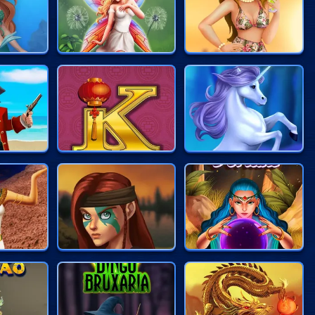
ne
Lucky K
Crystal Unicorn
Viking Madness
Madame Fortune
 Doidao
Bingo bruxaria
Dragon Rising