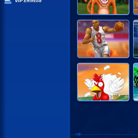
VIP Επίπεδα
Basketball Pro
Fo
Bingo Tornado
Be