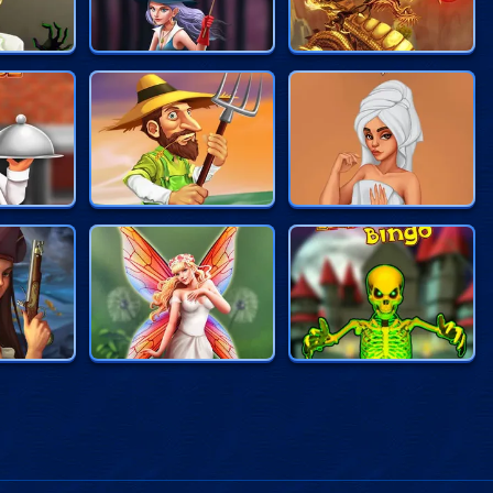
Hurricash
Dressing Room
Ocean
Bingo Fada da Fortuna
Bingo Halloween