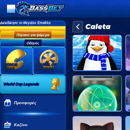
Διεκδίκησε το Μεγάλο Έπαθλο
Caleta
ΚΕΡΔΙΣΕ ΕΩΣ ΚΑΙ 5.500 €
Πήγαινε για ψάρεμα
Frozen Fluffies
Ha
Οδηγός
BONUS
WHEEL OF
CRAB
FORTUNE
Atomico Lotto
Fr
World Cup Legends
Προσφορές
Cutey Cats
Ca
Καζίνο