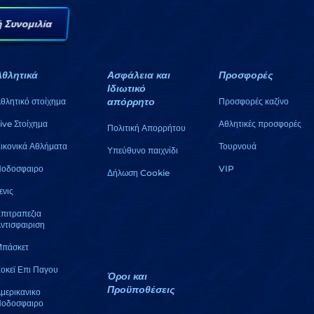
 Συνομιλία
Αθλητικά
Ασφάλεια και
Προσφορές
Ιδιωτικό
απόρρητο
θλητικό στοίχημα
Προσφορές καζίνο
ive Στοίχημα
Αθλητικές προσφορές
Πολιτική Απορρήτου
ικονικά Αθλήματα
Τουρνουά
Υπεύθυνο παιχνίδι
οδοσφαιρο
VIP
Δήλωση Cookie
ενις
πιτραπεζια
ντισφαιριση
πάσκετ
οκεϊ Επι Παγου
Όροι και
Προϋποθέσεις
μερικανικο
οδοσφαιρο