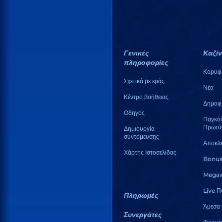
Γενικές
Καζί
πληροφορίες
Κορυφ
Σχετικά με εμάς
Νέα
Κέντρο βοήθειας
Δημοφ
Οδηγός
Παγκό
Πρωτά
Δημιουργία
συντόμευσης
Αποκλε
Χάρτης Ιστοσελίδας
Bonus
Mega
Live Π
Πληρωμές
Άμεσα 
Συνεργάτες