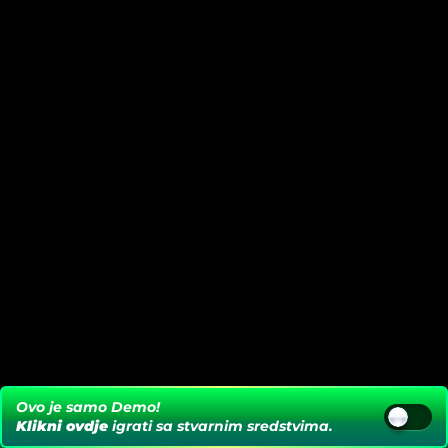
Ovo je samo Demo!
Klikni ovdje
igrati sa stvarnim sredstvima.