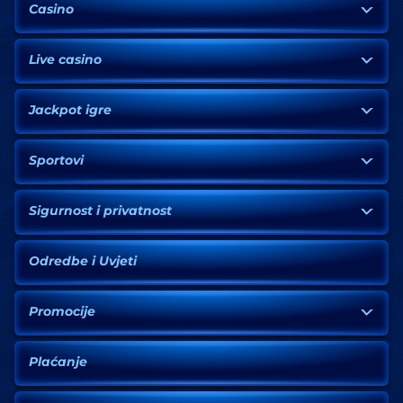
Casino
Live casino
Jackpot igre
Sportovi
Sigurnost i privatnost
Odredbe i Uvjeti
Promocije
Plaćanje