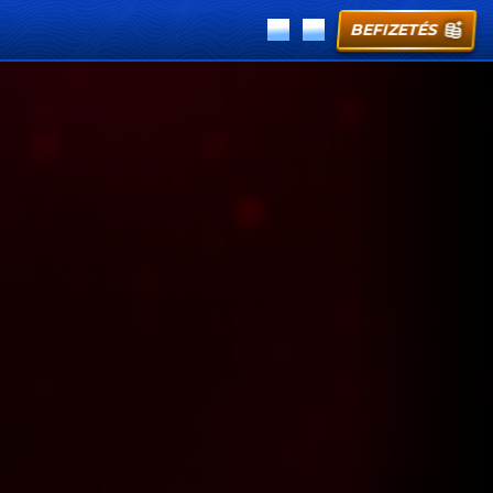
BEFIZETÉS