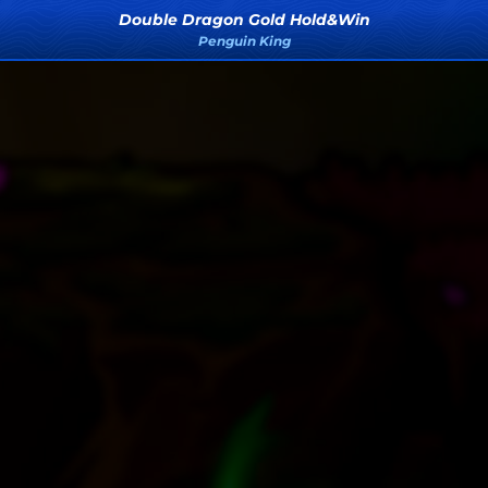
Double Dragon Gold Hold&Win
Penguin King