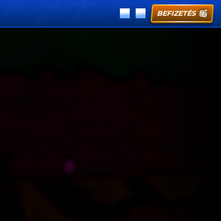
BEFIZETÉS