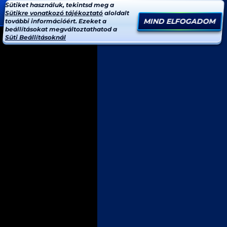
Sütiket használuk, tekintsd meg a
Sütikre vonatkozó tájékoztató
aloldalt
MIND ELFOGADOM
további információért. Ezeket a
beállításokat megváltoztathatod a
Süti Beállításoknál