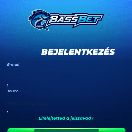
BEJELENTKEZÉS
E-mail
Jelszó
Elfelejtetted a jelszavad?