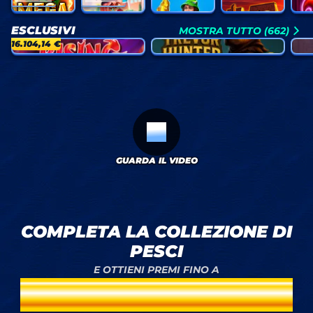
ESCLUSIVI
MOSTRA TUTTO (662)
16.104,14 €
Inferno Rising: Hold & Win
Trevor Hunter
Joker
GUARDA IL VIDEO
COMPLETA LA COLLEZIONE DI
PESCI
E OTTIENI PREMI FINO A
€5,500