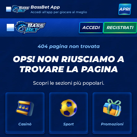
BassBet App
APRI
Accedi all'app per giocare al meglio
ACCEDI
REGISTRATI
404 pagina non trovata
OPS! NON RIUSCIAMO A
TROVARE LA PAGINA
Scopri le sezioni più popolari.
Casinò
Sport
Promozioni