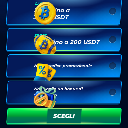
CASINÒ
200% fino a
3.000 USDT
SPORT
100% fino a 200 USDT
Ho un codice promozionale
Non voglio un bonus di
benvenuto
SCEGLI