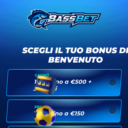
SCEGLI IL TUO BONUS D
BENVENUTO
CASINÒ
100% fino a €500 +
200 Giri
SPORT
100% fino a €150