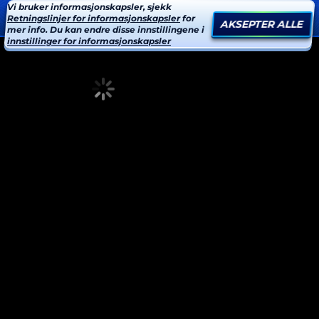
Vi bruker informasjonskapsler, sjekk
Retningslinjer for informasjonskapsler
for
AKSEPTER ALLE
mer info. Du kan endre disse innstillingene i
innstillinger for informasjonskapsler