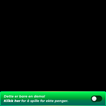
Dette er bare en demo!
Klikk her
for å spille for ekte penger.